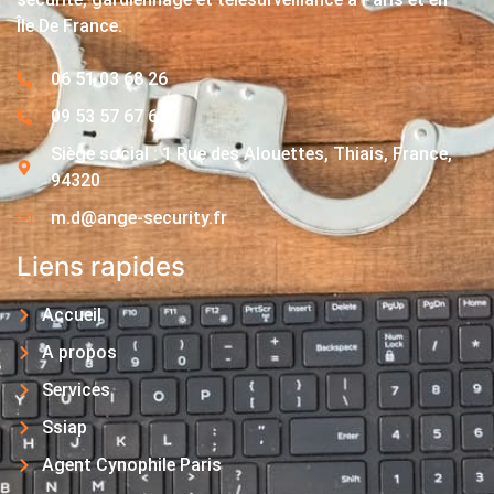
Île De France.
06 51 03 68 26
09 53 57 67 63
Siège social : 1 Rue des Alouettes, Thiais, France,
94320
m.d@ange-security.fr
Liens rapides
Accueil
A propos
Services
Ssiap
Agent Cynophile Paris