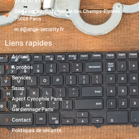
09 53 57 67 63
Siège social : 102, avenue des Champs-Elysées
75008 Paris
m.d@ange-security.fr
Liens rapides
Accueil
A propos
Services
Ssiap
Agent Cynophile Paris
Gardiennage Paris
Contact
Politiques de sécurité