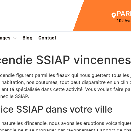
PAR
102 Av
Anges
Blog
Contact
ncendie SSIAP vincennes
cendie figurent parmi les fléaux qui nous guettent tous les j
e habitation, nos coutumes, tout peut disparaître en un clin
 entité spécialisée dans cette activité. Vous voulez faire p
nez le SSIAP.
ice SSIAP dans votre ville
turelles d’incendie, nous avons les éruptions volcaniques 
incendie peut se propager par rayonnement ( apport de chal