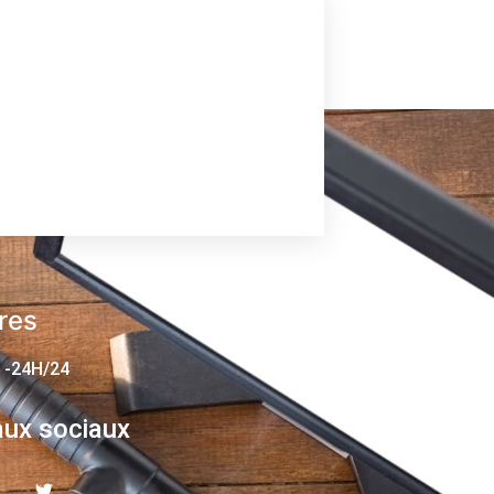
res
 -24H/24
ux sociaux