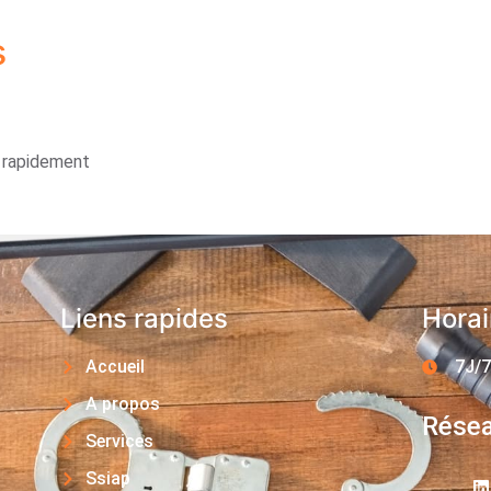
s
s rapidement
Liens rapides
Horai
Accueil
7J/7
A propos
Résea
Services
Ssiap