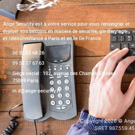
Ange Security est à votre service pour vous renseigner et
évaluer vos besoins en matière de sécurité, gardiennage
et télésurveillance à Paris et en Île De France.
06 51 03 68 26
09 53 57 67 63
Siège social : 102, avenue des Champs-Elysées
75008 Paris
m.d@ange-security.fr
Copyright 2026 © Ange-
SIRET 987.559.4