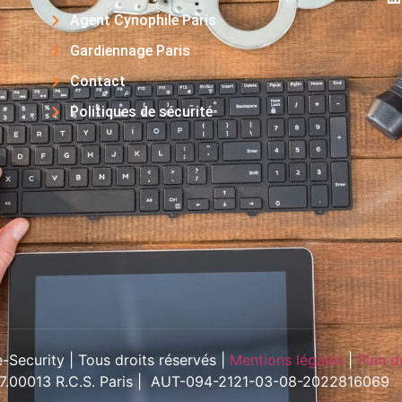
Agent Cynophile Paris
Gardiennage Paris
Contact
Politiques de sécurité
Security | Tous droits réservés |
Mentions légales
|
Plan d
57.00013 R.C.S. Paris | AUT-094-2121-03-08-2022816069