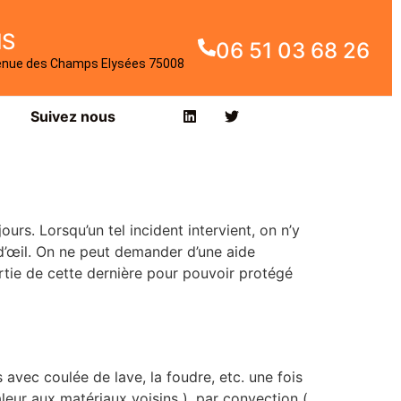
IS
06 51 03 68 26
enue des Champs Elysées 75008
Suivez nous
ours. Lorsqu’un tel incident intervient, on n’y
 d’œil. On ne peut demander d’une aide
artie de cette dernière pour pouvoir protégé
avec coulée de lave, la foudre, etc. une fois
eur aux matériaux voisins ), par convection (