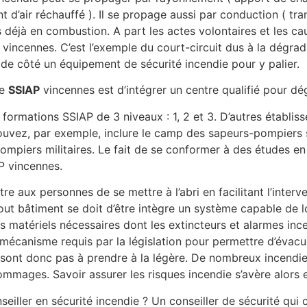
d’air réchauffé ). Il se propage aussi par conduction ( tr
éjà en combustion. A part les actes volontaires et les caus
vincennes. C’est l’exemple du court-circuit dus à la dégra
e de côté un équipement de sécurité incendie pour y palier.
le
SSIAP
vincennes est d’intégrer un centre qualifié pour d
s formations SSIAP de 3 niveaux : 1, 2 et 3. D’autres établ
uvez, par exemple, inclure le camp des sapeurs-pompiers s
ompiers militaires. Le fait de se conformer à des études e
P vincennes.
e aux personnes de se mettre à l’abri en facilitant l’inter
t bâtiment se doit d’être intègre un système capable de loc
 matériels nécessaires dont les extincteurs et alarmes incen
écanisme requis par la législation pour permettre d’évacu
ne sont donc pas à prendre à la légère. De nombreux incendi
mages. Savoir assurer les risques incendie s’avère alors e
seiller en sécurité incendie ? Un conseiller de sécurité qu