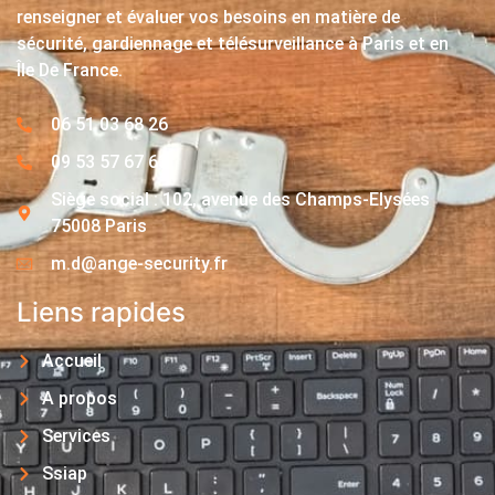
renseigner et évaluer vos besoins en matière de
sécurité, gardiennage et télésurveillance à Paris et en
Île De France.
06 51 03 68 26
09 53 57 67 63
Siège social : 102, avenue des Champs-Elysées
75008 Paris
m.d@ange-security.fr
Liens rapides
Accueil
A propos
Services
Ssiap