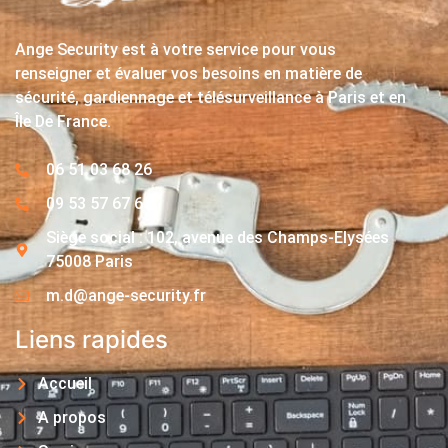
Ange Security est à votre service pour vous
renseigner et évaluer vos besoins en matière de
sécurité, gardiennage et télésurveillance à Paris et en
Île De France.
06 51 03 68 26
09 53 57 67 63
Siège social : 102, avenue des Champs-Elysées
75008 Paris
m.d@ange-security.fr
Liens rapides
Accueil
A propos