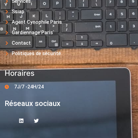
Services
Ssiap
Agent Cynophile Paris
Gardiennage Paris
Contact
Politiques de sécurité
Horaires
7J/7 -24H/24
Réseaux sociaux