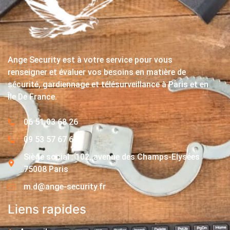
Ange Security est à votre service pour vous
renseigner et évaluer vos besoins en matière de
sécurité, gardiennage et télésurveillance à Paris et en
Île De France.
06 51 03 68 26
09 53 57 67 63
Siège social : 102, avenue des Champs-Elysées
75008 Paris
m.d@ange-security.fr
Liens rapides