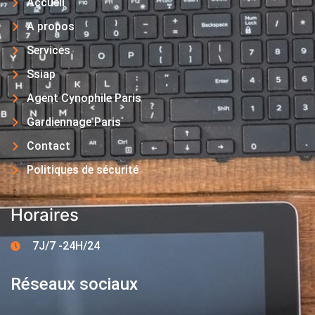
Accueil
A propos
Services
Ssiap
Agent Cynophile Paris
Gardiennage Paris
Contact
Politiques de sécurité
Horaires
7J/7 -24H/24
Réseaux sociaux