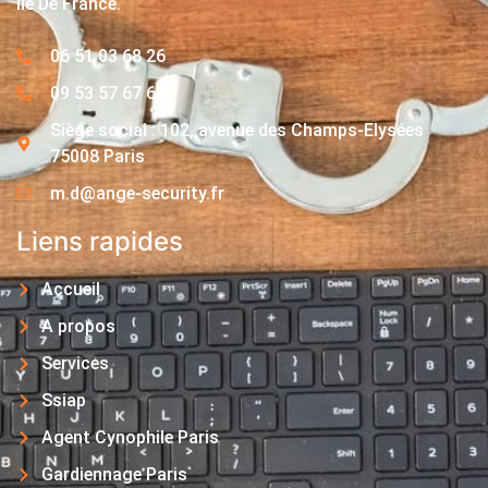
Île De France.
06 51 03 68 26
09 53 57 67 63
Siège social : 102, avenue des Champs-Elysées
75008 Paris
m.d@ange-security.fr
Liens rapides
Accueil
A propos
Services
Ssiap
Agent Cynophile Paris
Gardiennage Paris