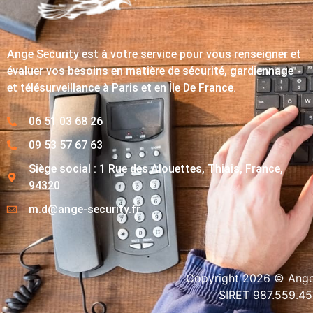
Ange Security est à votre service pour vous renseigner et
évaluer vos besoins en matière de sécurité, gardiennage
et télésurveillance à Paris et en Île De France.
06 51 03 68 26
09 53 57 67 63
Siège social : 1 Rue des Alouettes, Thiais, France,
94320
m.d@ange-security.fr
Copyright 2026 © Ange-
SIRET 987.559.4