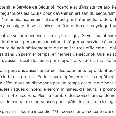
 obtenir le Service de Sécurité Incendie et d’Assistance aux 
reçu toutes les cours pour devenir un artisan du secourisme
ationale. néanmoins, il s’obtient par l’intermédiaire de di
ry-cossigny doivent suivre une formation de recyclage tous
nt de sécurité incendie chevry-cossigny. Savoir maintenir s
adopter une personne souhaitant intégrer un service sécurité
mesure de agir hâtivement et de manière très efficiente. Il d
vies dans un premier temps, en termes de sécurité. Quelles 
on, aussi cruciale les unes par rapport aux autres, requise 
, nous pouvons aussi constituer des bâtiments répondant aux 
 le feu se produit. Enfin, pour empêcher que les dégâts s’al
 en effet, nous ne disposons peu de temps entre le moment o
gne, les risques d’incendie seront minimes. d’ailleurs, la pr
nt à notre secours. Plus, le nombre des conseillers se dém
cisif de former des personnes pour qu’ils deviennent des age
pert en sécurité incendie ? Un conseiller de sécurité qui c