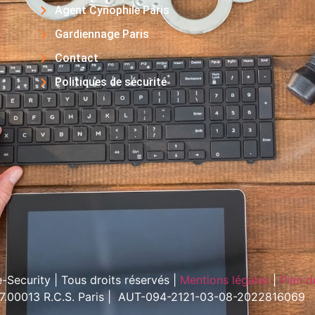
Agent Cynophile Paris
Gardiennage Paris
Contact
Politiques de sécurité
Security | Tous droits réservés |
Mentions légales
|
Plan d
57.00013 R.C.S. Paris | AUT-094-2121-03-08-2022816069