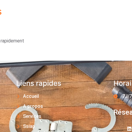
s
s rapidement
Liens rapides
Horai
Accueil
7J/7
A propos
Résea
Services
Ssiap