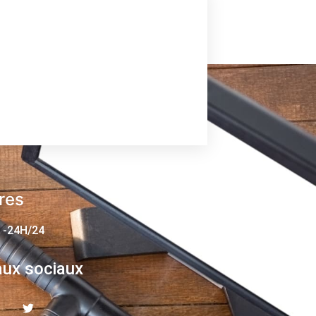
res
 -24H/24
ux sociaux