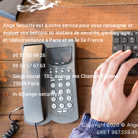
Ange Security est à votre service pour vous renseigner et
évaluer vos besoins en matière de sécurité, gardiennage
et télésurveillance à Paris et en Île De France.
06 51 03 68 26
09 53 57 67 63
Siège social : 102, avenue des Champs-Elysées
75008 Paris
m.d@ange-security.fr
Copyright 2026 © Ange-
SIRET 987.559.4