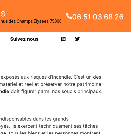
IS
06 51 03 68 26
enue des Champs Elysées 75008
Suivez nous
 exposés aux risques d’incendie. C’est un des
atériel et réel et préserver notre patrimoine
ndie
doit figurer parmi nos soucis principaux.
 indispensables dans les grands
yés. Ils exercent techniquement ses tâches
ège, tous les biens et les personnes montrent