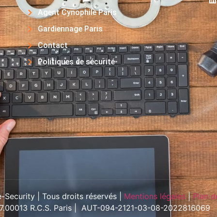
Agent Cynophile Paris
Gardiennage Paris
Contact
Politiques de sécurité
Security | Tous droits réservés |
Mentions légales
|
Plan d
57.00013 R.C.S. Paris | AUT-094-2121-03-08-2022816069