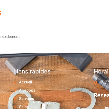
s
s rapidement
Liens rapides
Horai
Accueil
7J/7
A propos
Résea
Services
Ssiap