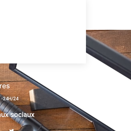
res
 -24H/24
ux sociaux