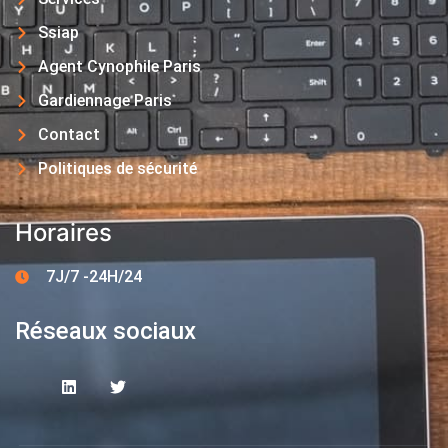
Ssiap
Agent Cynophile Paris
Gardiennage Paris
Contact
Politiques de sécurité
Horaires
7J/7 -24H/24
Réseaux sociaux