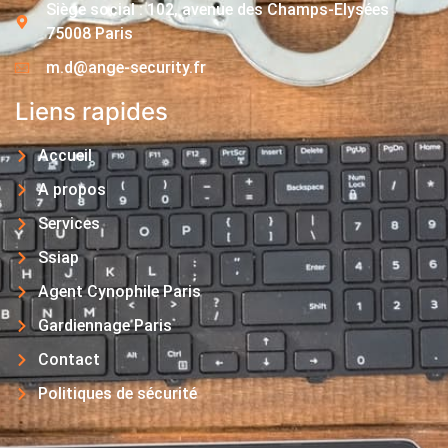
Siège social : 102, avenue des Champs-Elysées
75008 Paris
m.d@ange-security.fr
Liens rapides
Accueil
A propos
Services
Ssiap
Agent Cynophile Paris
Gardiennage Paris
Contact
Politiques de sécurité