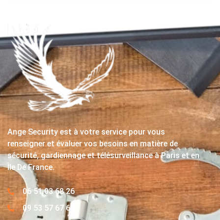
Ange Security est à votre service pour vous
renseigner et évaluer vos besoins en matière de
sécurité, gardiennage et télésurveillance à Paris et en
Île De France.
06 51 03 68 26
09 53 57 67 63