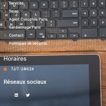
Services
Ssiap
Agent Cynophile Paris
Gardiennage Paris
Contact
Politiques de sécurité
Horaires
7J/7 -24H/24
Réseaux sociaux