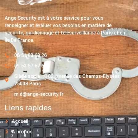
Ange Security est à votre service pour vous
renseigner et évaluer vos besoins en matière de
sécurité, gardiennage et télésurveillance à Paris et en
Île De France.
06 51 03 68 26
09 53 57 67 63
Siège social : 102, avenue des Champs-Elysées
75008 Paris
m.d@ange-security.fr
Liens rapides
Accueil
A propos