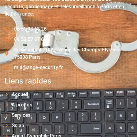
sécurité, gardiennage et télésurveillance à Paris et en
Île De France.
06 51 03 68 26
09 53 57 67 63
Siège social : 102, avenue des Champs-Elysées
75008 Paris
m.d@ange-security.fr
Liens rapides
Accueil
A propos
Services
Ssiap
Agent Cynophile Paris