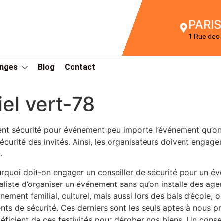
PARIS
1 Rue des 
Anges
Blog
Contact
el vert-78
nt sécurité pour événement peu importe l’événement qu’on 
sécurité des invités. Ainsi, les organisateurs doivent engag
.
rquoi doit-on engager un conseiller de sécurité pour un év
éaliste d’organiser un événement sans qu’on installe des ag
nement familial, culturel, mais aussi lors des bals d’école,
nts de sécurité. Ces derniers sont les seuls aptes à nous 
éficient de ces festivités pour dérober nos biens. Un conse