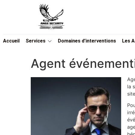
Accueil
Services
Domaines d’interventions
Les 
Agent événementi
Age
la 
site
Pou
irr
évé
age
bén