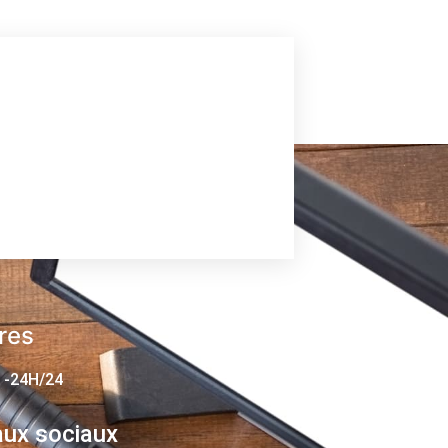
res
 -24H/24
ux sociaux