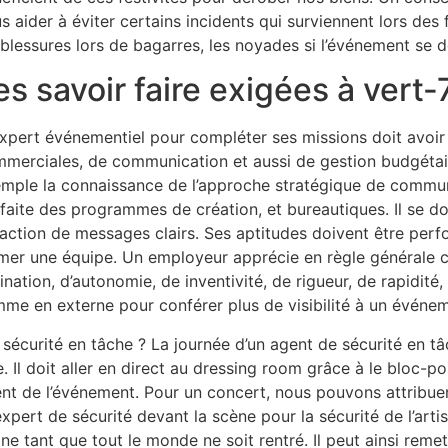
s aider à éviter certains incidents qui surviennent lors d
 blessures lors de bagarres, les noyades si l’événement se d
es savoir faire exigées à vert-
expert événementiel pour compléter ses missions doit avoir
merciales, de communication et aussi de gestion budgétai
mple la connaissance de l’approche stratégique de communic
faite des programmes de création, et bureautiques. Il se doi
action de messages clairs. Ses aptitudes doivent être per
mer une équipe. Un employeur apprécie en règle générale ch
ination, d’autonomie, de inventivité, de rigueur, de rapidité,
me en externe pour conférer plus de visibilité à un événe
sécurité en tâche ? La journée d’un agent de sécurité en t
e. Il doit aller en direct au dressing room grâce à le bloc-
t de l’événement. Pour un concert, nous pouvons attribuer à
expert de sécurité devant la scène pour la sécurité de l’arti
ne tant que tout le monde ne soit rentré. Il peut ainsi reme