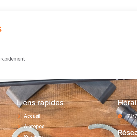
s
s rapidement
Liens rapides
Horai
Accueil
7J/7
A propos
Résea
Services