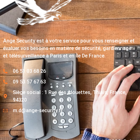
Ange Security est à votre service pour vous renseigner et
évaluer vos besoins en matière de sécurité, gardiennage
et télésurveillance à Paris et en Île De France.
06 51 03 68 26
09 53 57 67 63
Siège social : 1 Rue des Alouettes, Thiais, France,
94320
m.d@ange-security.fr