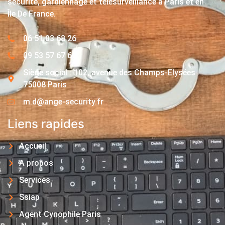
sécurité, gardiennage et télésurveillance à Paris et en
Île De France.
06 51 03 68 26
09 53 57 67 63
Siège social : 102, avenue des Champs-Elysées
75008 Paris
m.d@ange-security.fr
Liens rapides
Accueil
A propos
Services
Ssiap
Agent Cynophile Paris