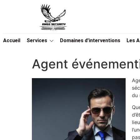
Accueil
Services
Domaines d’interventions
Les 
Agent événementie
Age
séc
du 
Que
d’ê
lie
l’u
pas