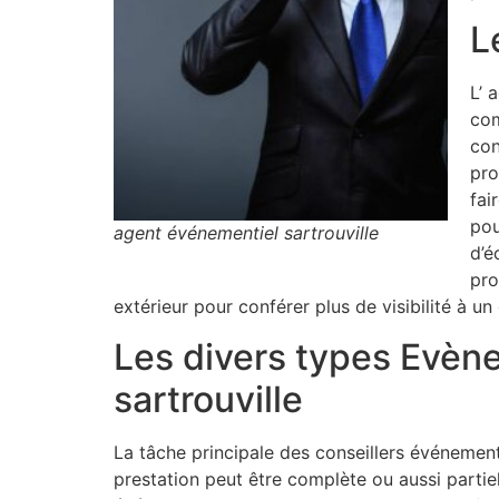
L
L’ 
com
con
pro
fai
pou
agent événementiel sartrouville
d’é
pro
extérieur pour conférer plus de visibilité à 
Les divers types Evène
sartrouville
La tâche principale des conseillers événemen
prestation peut être complète ou aussi partiell