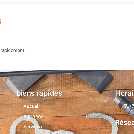
s
s rapidement
Liens rapides
Horai
Accueil
7J/7
A propos
Résea
Services