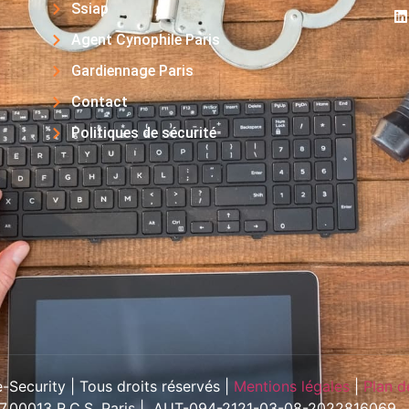
Ssiap
Agent Cynophile Paris
Gardiennage Paris
Contact
Politiques de sécurité
Security | Tous droits réservés |
Mentions légales
|
Plan d
57.00013 R.C.S. Paris | AUT-094-2121-03-08-2022816069