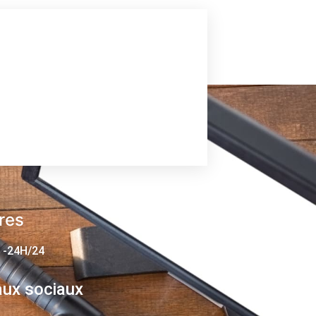
res
 -24H/24
ux sociaux