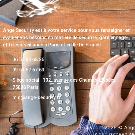
Ange Security est à votre service pour vous renseigner et
évaluer vos besoins en matière de sécurité, gardiennage
et télésurveillance à Paris et en Île De France.
06 51 03 68 26
09 53 57 67 63
Siège social : 102, avenue des Champs-Elysées
75008 Paris
m.d@ange-security.fr
Copyright 2026 © Ange-
SIRET 987.559.4