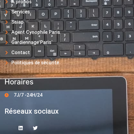
A propos
Services
Ssiap
Agent Cynophile Paris
Gardiennage Paris
Contact
Politiques de sécurité
Horaires
7J/7 -24H/24
Réseaux sociaux