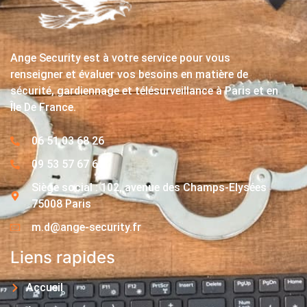
Ange Security est à votre service pour vous
renseigner et évaluer vos besoins en matière de
sécurité, gardiennage et télésurveillance à Paris et en
Île De France.
06 51 03 68 26
09 53 57 67 63
Siège social : 102, avenue des Champs-Elysées
75008 Paris
m.d@ange-security.fr
Liens rapides
Accueil