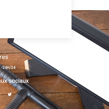
res
 -24H/24
ux sociaux