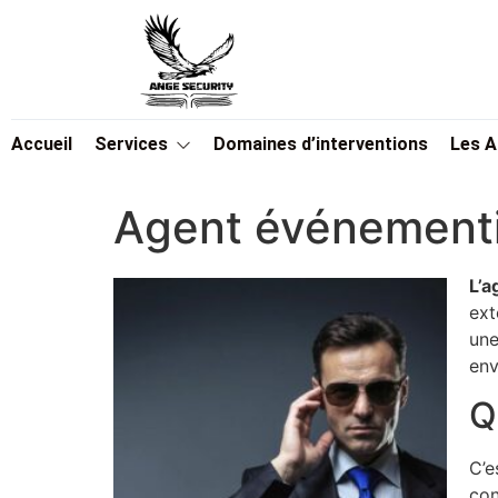
Accueil
Services
Domaines d’interventions
Les 
Agent événementie
L’a
ext
une
env
Q
C’e
con