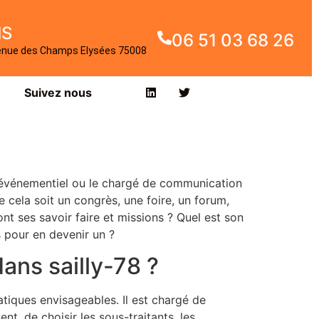
IS
06 51 03 68 26
enue des Champs Elysées 75008
Suivez nous
 événementiel ou le chargé de communication
e cela soit un congrès, une foire, un forum,
ont ses savoir faire et missions ? Quel est son
s pour en devenir un ?
dans sailly-78 ?
atiques envisageables. Il est chargé de
ent, de choisir les sous-traitants, les