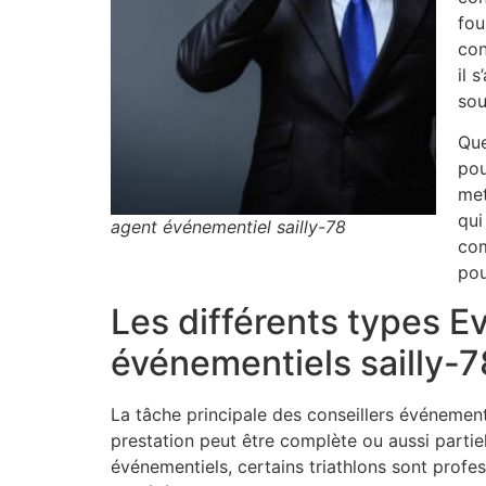
fou
con
il 
sou
Que
pou
met
qui
agent événementiel sailly-78
com
pou
Les différents types E
événementiels sailly-7
La tâche principale des conseillers événement
prestation peut être complète ou aussi partiell
événementiels, certains triathlons sont profe