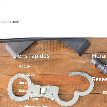
s rapidement
Liens rapides
Horai
Accueil
7J/7
A propos
Résea
Services
Ssiap
Agent Cynophile Paris
Gardiennage Paris