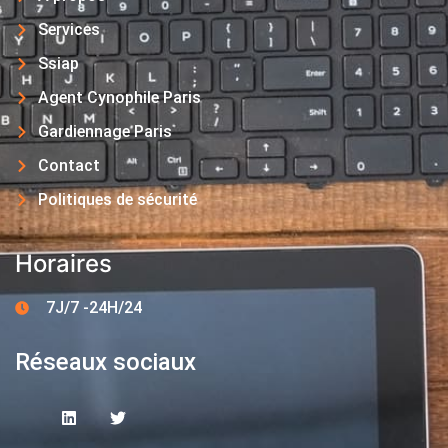
Services
Ssiap
Agent Cynophile Paris
Gardiennage Paris
Contact
Politiques de sécurité
Horaires
7J/7 -24H/24
Réseaux sociaux