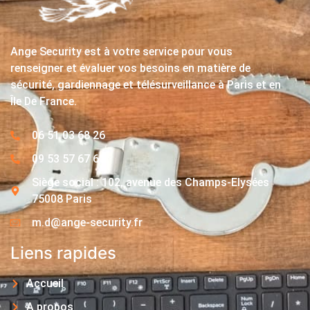
Ange Security est à votre service pour vous
renseigner et évaluer vos besoins en matière de
sécurité, gardiennage et télésurveillance à Paris et en
Île De France.
06 51 03 68 26
09 53 57 67 63
Siège social : 102, avenue des Champs-Elysées
75008 Paris
m.d@ange-security.fr
Liens rapides
Accueil
A propos