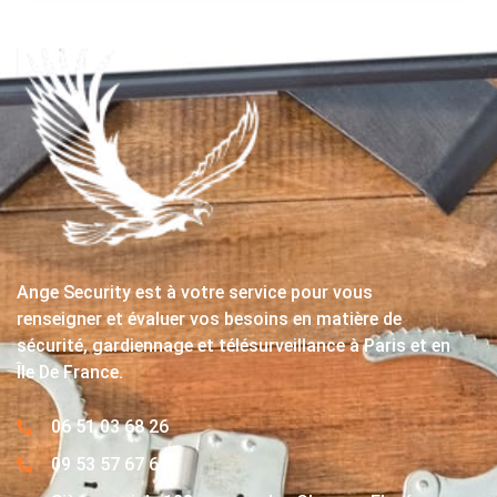
Ange Security est à votre service pour vous
renseigner et évaluer vos besoins en matière de
sécurité, gardiennage et télésurveillance à Paris et en
Île De France.
06 51 03 68 26
09 53 57 67 63