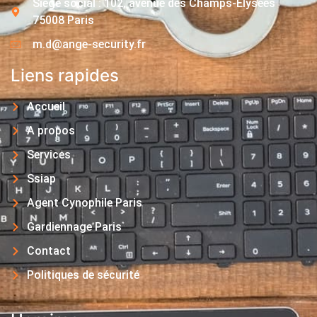
Siège social : 102, avenue des Champs-Elysées
75008 Paris
m.d@ange-security.fr
Liens rapides
Accueil
A propos
Services
Ssiap
Agent Cynophile Paris
Gardiennage Paris
Contact
Politiques de sécurité