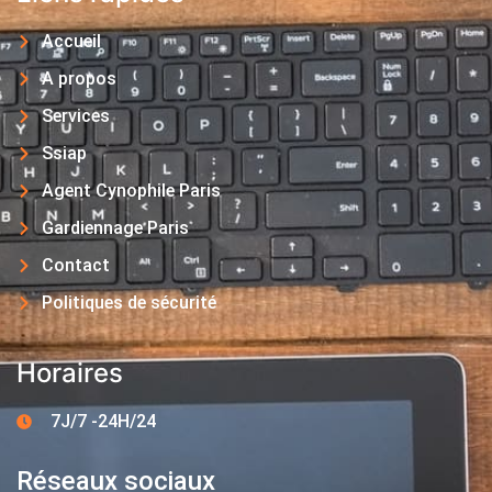
Accueil
A propos
Services
Ssiap
Agent Cynophile Paris
Gardiennage Paris
Contact
Politiques de sécurité
Horaires
7J/7 -24H/24
Réseaux sociaux