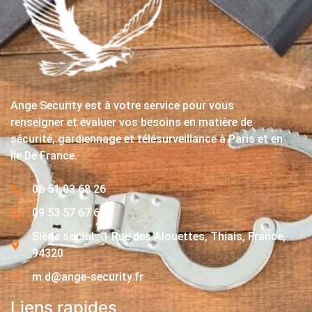
Ange Security est à votre service pour vous
renseigner et évaluer vos besoins en matière de
sécurité, gardiennage et télésurveillance à Paris et en
Île De France.
06 51 03 68 26
09 53 57 67 63
Siège social : 1 Rue des Alouettes, Thiais, France,
94320
m.d@ange-security.fr
Liens rapides