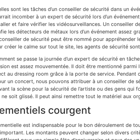
lles sont les tâches d’un conseiller de sécurité dans un é
rrait incomber à un expert de sécurité lors d’un événement
taller et faire vérifier les vidéosurveillances. Un conseiller 
fie les détecteurs de métaux lors d’un événement assez gra
conseiller de sécurité peut être nommé pour appréhender les 
r créer le calme sur tout le site, les agents de sécurité so
ment se passe la journée d’un expert de sécurité en tâche ?
sion est assez mouvementée. Il doit être mentionné parmi les 
ect au dressing room grâce à la porte de service. Pendant c
 un concert, nous pouvons attribuer à un conseiller de sécur
vant la scène pour la sécurité de l’artiste ou des gens qui f
ne soit glissé. Il peut ainsi remettre tout le matériel aux o
nementiels courgent
énementielle est indispensable pour le bon déroulement de to
important. Les montants peuvent changer selon divers cri