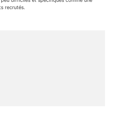
n peu difficiles et spécifiques comme une
ts recrutés.