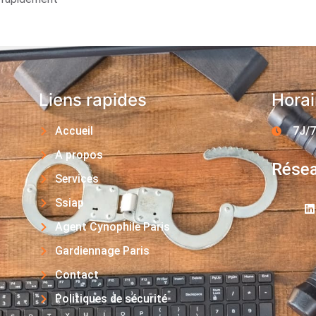
Liens rapides
Horai
Accueil
7J/7
A propos
Résea
Services
Ssiap
Agent Cynophile Paris
Gardiennage Paris
Contact
Politiques de sécurité