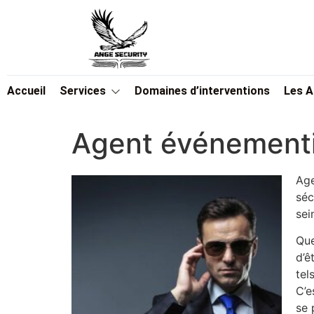
Accueil
Services
Domaines d’interventions
Les 
Agent événementi
Age
séc
sei
Que
d’ê
tel
C’e
se 