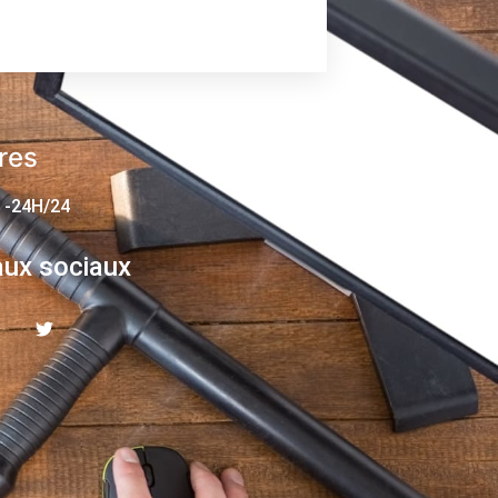
res
 -24H/24
ux sociaux