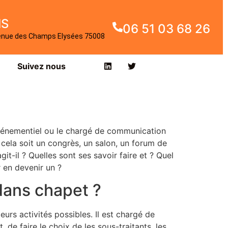
IS
06 51 03 68 26
enue des Champs Elysées 75008
Suivez nous
vénementiel ou le chargé de communication
 cela soit un congrès, un salon, un forum de
git-il ? Quelles sont ses savoir faire et ? Quel
r en devenir un ?
 dans chapet ?
urs activités possibles. Il est chargé de
t, de faire le choix de les sous-traitants, les