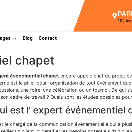
PAR
102 Av
Anges
Blog
Contact
el chapet
gent événementiel chapet
encore appelé chef de projet é
erne est le pilier pour l’organisation de tout événement que
cussions, une foire, une célébration ou un tournoi. De qui s’a
 son cadre de travail ? Quels sont les études possibles pou
ui est l’ expert événementiel
st le chargé de la communication événementielle qui a plusie
seiller un client, d’identifier les besoins potentiels d’un clien