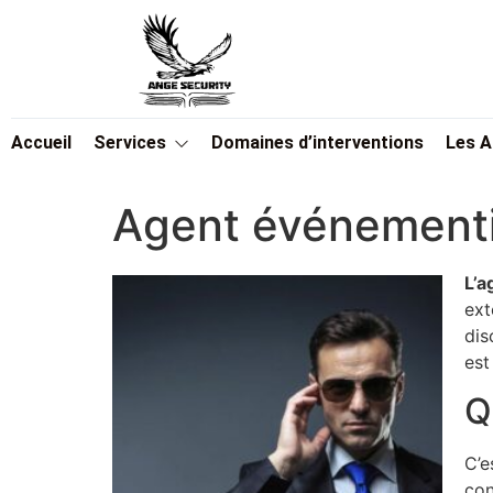
Accueil
Services
Domaines d’interventions
Les 
Agent événementi
L’a
ext
dis
est
Q
C’e
con