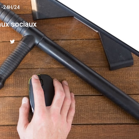
 -24H/24
ux sociaux