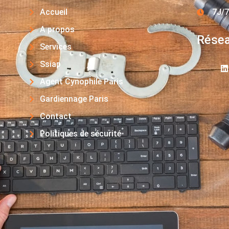
Accueil
7J/7
A propos
Résea
Services
Ssiap
Agent Cynophile Paris
Gardiennage Paris
Contact
Politiques de sécurité