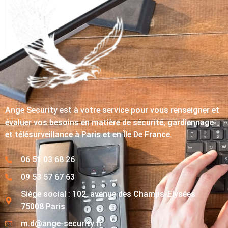
Ange Security est à votre service pour vous renseigner et
évaluer vos besoins en matière de sécurité, gardiennage
et télésurveillance à Paris et en Île De France.
06 51 03 68 26
09 53 57 67 63
Siège social : 102, avenue des Champs-Elysées
75008 Paris
m.d@ange-security.fr