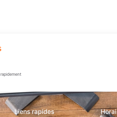
s
s rapidement
Liens rapides
Horai