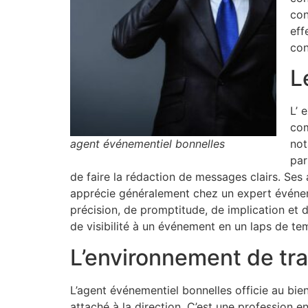
con
eff
con
L
L’ 
com
agent événementiel bonnelles
not
par
de faire la rédaction de messages clairs. Se
apprécie généralement chez un expert événemen
précision, de promptitude, de implication et 
de visibilité à un événement en un laps de te
L’environnement de tra
L’agent événementiel bonnelles officie au b
attaché à la direction. C’est une profession 