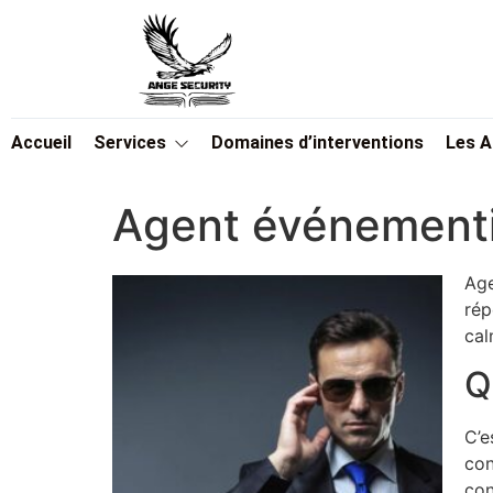
Accueil
Services
Domaines d’interventions
Les 
Agent événementi
Age
rép
cal
Q
C’e
con
con