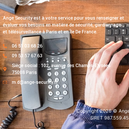
Ange Security est à votre service pour vous renseigner et
évaluer vos besoins en matière de sécurité, gardiennage
et télésurveillance à Paris et en Île De France.
06 51 03 68 26
09 53 57 67 63
Siège social : 102, avenue des Champs-Elysées
75008 Paris
m.d@ange-security.fr
Copyright 2026 © Ange-
SIRET 987.559.4