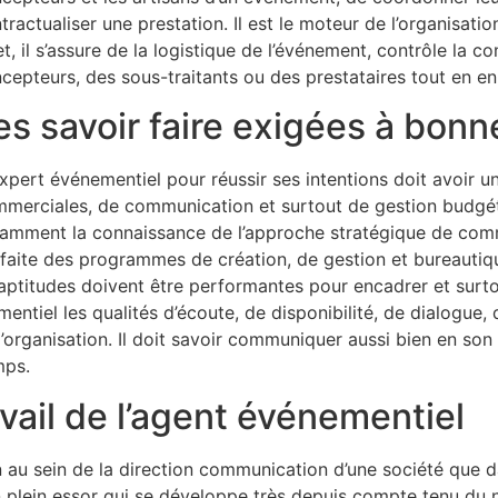
tractualiser une prestation. Il est le moteur de l’organisat
et, il s’assure de la logistique de l’événement, contrôle la c
cepteurs, des sous-traitants ou des prestataires tout en 
es savoir faire exigées à bonn
expert événementiel pour réussir ses intentions doit avoir u
merciales, de communication et surtout de gestion budgé
amment la connaissance de l’approche stratégique de commu
faite des programmes de création, de gestion et bureautique
s aptitudes doivent être performantes pour encadrer et sur
tiel les qualités d’écoute, de disponibilité, de dialogue, d
d’organisation. Il doit savoir communiquer aussi bien en so
mps.
vail de l’agent événementiel
ien au sein de la direction communication d’une société q
en plein essor qui se développe très depuis compte tenu du