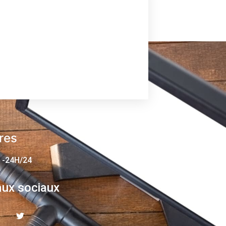
res
 -24H/24
ux sociaux