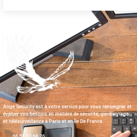
Ange Security est à votre service pour vous renseigner et
évaluer vos besoins en matière de sécurité, gardiennage
et télésurveillance à Paris et en Île De France.
06 51 03 68 26