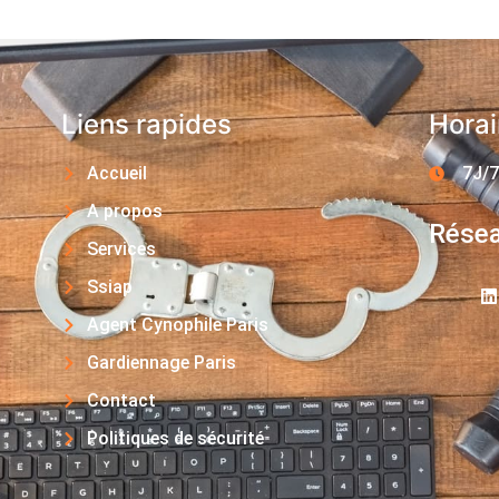
Liens rapides
Horai
Accueil
7J/7
A propos
Résea
Services
Ssiap
Agent Cynophile Paris
Gardiennage Paris
Contact
Politiques de sécurité