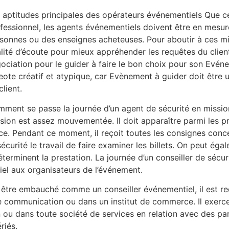
 aptitudes principales des opérateurs événementiels Que c
fessionnel, les agents événementiels doivent être en mesu
sonnes ou des enseignes acheteuses. Pour aboutir à ces mi
lité d’écoute pour mieux appréhender les requêtes du clien
ociation pour le guider à faire le bon choix pour son Evénem
eote créatif et atypique, car Evènement à guider doit être 
client.
ment se passe la journée d’un agent de sécurité en mission
sion est assez mouvementée. Il doit apparaître parmi les premi
ice. Pendant ce moment, il reçoit toutes les consignes con
écurité le travail de faire examiner les billets. On peut ég
déterminent la prestation. La journée d’un conseiller de séc
ériel aux organisateurs de l’événement.
 être embauché comme un conseiller événementiel, il est req
 communication ou dans un institut de commerce. Il exerce
ou dans toute société de services en relation avec des parti
riés.