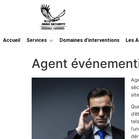
Accueil
Services
Domaines d’interventions
Les 
Agent événement
Age
séc
site
Que
d’ê
tel
l’u
dér