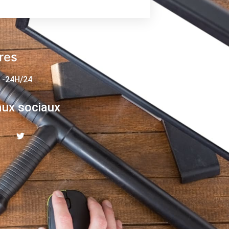
res
 -24H/24
ux sociaux