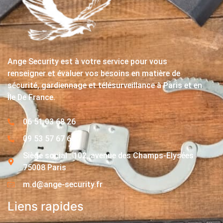
Ange Security est à votre service pour vous
renseigner et évaluer vos besoins en matière de
sécurité, gardiennage et télésurveillance à Paris et en
Île De France.
06 51 03 68 26
09 53 57 67 63
Siège social : 102, avenue des Champs-Elysées
75008 Paris
m.d@ange-security.fr
Liens rapides