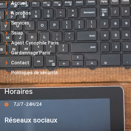
Accueil
A propos
Services
Ssiap
Agent Cynophile Paris
Gardiennage Paris
Contact
Politiques de sécurité
Horaires
7J/7 -24H/24
Réseaux sociaux