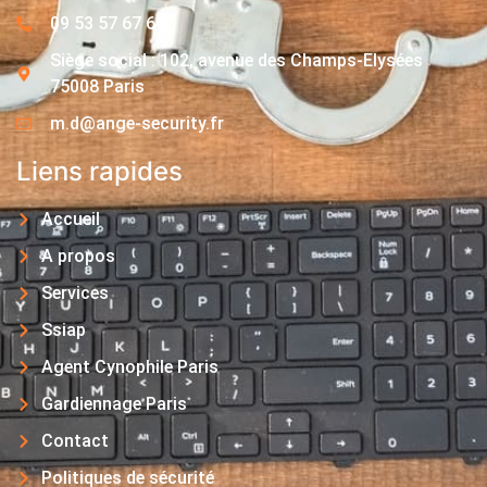
09 53 57 67 63
Siège social : 102, avenue des Champs-Elysées
75008 Paris
m.d@ange-security.fr
Liens rapides
Accueil
A propos
Services
Ssiap
Agent Cynophile Paris
Gardiennage Paris
Contact
Politiques de sécurité