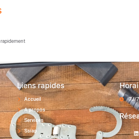
s
s rapidement
Liens rapides
Horai
Accueil
7J/7
A propos
Résea
Services
Ssiap