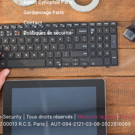
Agent Cynophile Paris
Gardiennage Paris
Contact
Politiques de sécurité
Security | Tous droits réservés |
Mentions légales
|
Plan d
57.00013 R.C.S. Paris | AUT-094-2121-03-08-2022816069