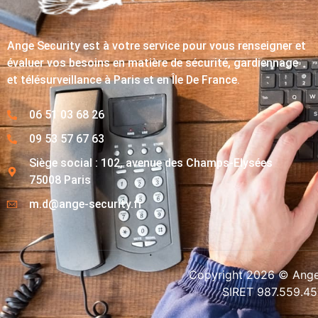
Ange Security est à votre service pour vous renseigner et
évaluer vos besoins en matière de sécurité, gardiennage
et télésurveillance à Paris et en Île De France.
06 51 03 68 26
09 53 57 67 63
Siège social : 102, avenue des Champs-Elysées
75008 Paris
m.d@ange-security.fr
Copyright 2026 © Ange-
SIRET 987.559.4