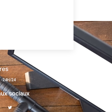
res
 -24H/24
ux sociaux