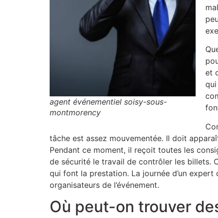
mal
peu
exe
Que
pou
et 
qui
com
agent événementiel soisy-sous-
fon
montmorency
Com
tâche est assez mouvementée. Il doit apparaître
Pendant ce moment, il reçoit toutes les cons
de sécurité le travail de contrôler les billet
qui font la prestation. La journée d’un expert 
organisateurs de l’événement.
Où peut-on trouver des