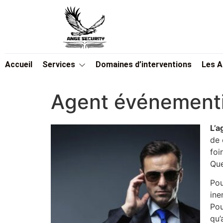
Accueil
Services
Domaines d’interventions
Les 
Agent événement
L’
de 
foi
Que
Pou
ine
Pou
qu’