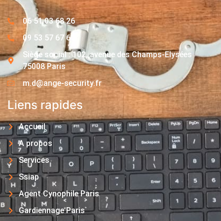
06 51 03 68 26
09 53 57 67 63
Siège social : 102, avenue des Champs-Elysées
75008 Paris
m.d@ange-security.fr
Liens rapides
Accueil
A propos
Services
Ssiap
Agent Cynophile Paris
Gardiennage Paris