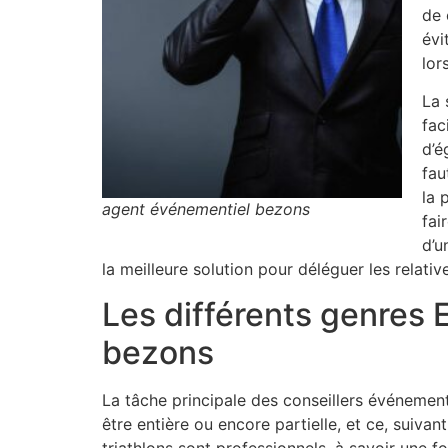
de 
évi
lor
La 
fac
d’é
fau
la 
agent événementiel bezons
fai
d’u
la meilleure solution pour déléguer les relati
Les différents genres
bezons
La tâche principale des conseillers événemen
être entière ou encore partielle, et ce, suiva
triathlons sont professionnels, à savoir une f