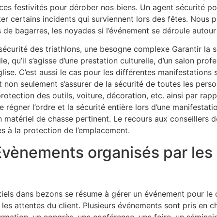
ces festivités pour dérober nos biens. Un agent sécurité 
ter certains incidents qui surviennent lors des fêtes. Nou
s de bagarres, les noyades si l’événement se déroule autour
sécurité des triathlons, une besogne complexe Garantir la s
ile, qu’il s’agisse d’une prestation culturelle, d’un salon pr
glise. C’est aussi le cas pour les différentes manifestations 
t non seulement s’assurer de la sécurité de toutes les perso
protection des outils, voiture, décoration, etc. ainsi par rap
re régner l’ordre et la sécurité entière lors d’une manifestati
n matériel de chasse pertinent. Le recours aux conseillers
ves à la protection de l’emplacement.
 Evènements organisés par le
tiels dans bezons se résume à gérer un événement pour le 
nt les attentes du client. Plusieurs événements sont pris en 
ormation, un congrès, une conférence, une foire, un séminair