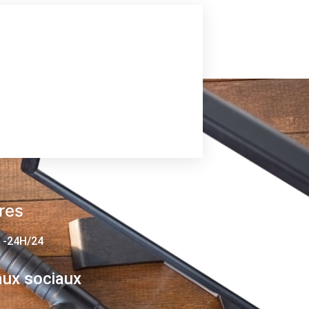
res
 -24H/24
ux sociaux