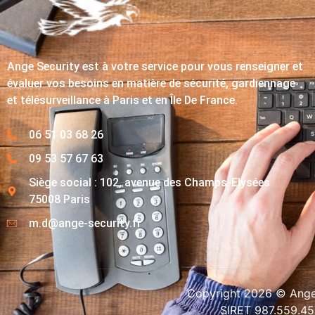
Ange Security est à votre service pour vous renseigner et
évaluer vos besoins en matière de sécurité, gardiennage
et télésurveillance à Paris et en Île De France.
06 51 03 68 26
09 53 57 67 63
Siège social : 102, avenue des Champs-Elysées
75008 Paris
m.d@ange-security.fr
Copyright 2026 © Ange-
SIRET 987.559.4