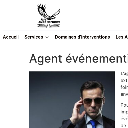
Accueil
Services
Domaines d’interventions
Les 
Agent événementi
L’a
ext
foi
env
Pou
imp
évé
de 