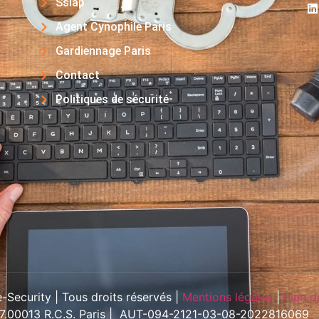
Ssiap
Agent Cynophile Paris
Gardiennage Paris
Contact
Politiques de sécurité
Security | Tous droits réservés |
Mentions légales
|
Plan d
57.00013 R.C.S. Paris | AUT-094-2121-03-08-2022816069