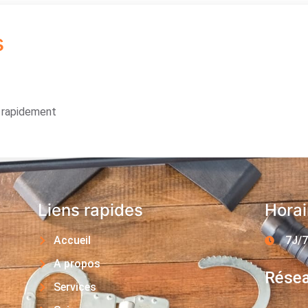
s
s rapidement
Liens rapides
Horai
Accueil
7J/7
A propos
Résea
Services