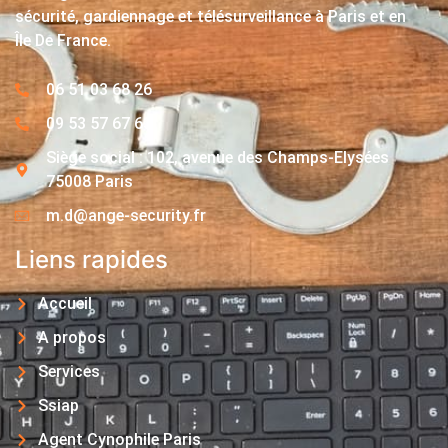
sécurité, gardiennage et télésurveillance à Paris et en
Île De France.
06 51 03 68 26
09 53 57 67 63
Siège social : 102, avenue des Champs-Elysées
75008 Paris
m.d@ange-security.fr
Liens rapides
Accueil
A propos
Services
Ssiap
Agent Cynophile Paris