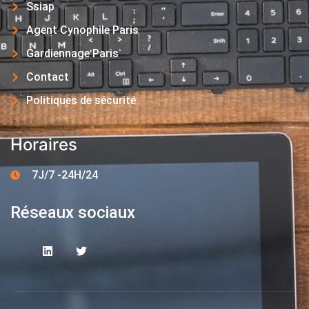
Ssiap
Agent Cynophile Paris
Gardiennage Paris
Contact
Politiques de sécurité
Horaires
7J/7 -24H/24
Réseaux sociaux