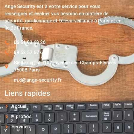
Ange Security est à votre service pour vous
renseigner et évaluer vos besoins en matière de
sécurité, gardiennage et télésurveillance à Paris et en
Île De France.
06 51 03 68 26
09 53 57 67 63
Siège social : 102, avenue des Champs-Elysées
75008 Paris
m.d@ange-security.fr
Liens rapides
Accueil
A propos
Services