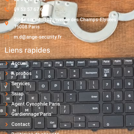
09 53 57 67 63
Siège social : 102, avenue des Champs-Elysées
75008 Paris
m.d@ange-security.fr
Liens rapides
Accueil
A propos
Services
Ssiap
Agent Cynophile Paris
Gardiennage Paris
Contact