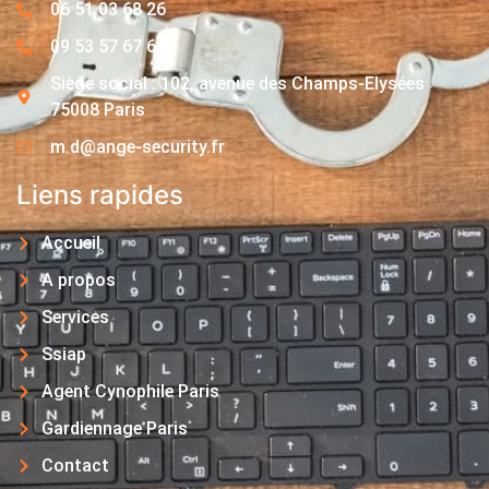
06 51 03 68 26
09 53 57 67 63
Siège social : 102, avenue des Champs-Elysées
75008 Paris
m.d@ange-security.fr
Liens rapides
Accueil
A propos
Services
Ssiap
Agent Cynophile Paris
Gardiennage Paris
Contact