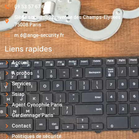
09 53 57 67 63
Siège social : 102, avenue des Champs-Elysées
75008 Paris
m.d@ange-security.fr
Liens rapides
Accueil
A propos
Services
Ssiap
Agent Cynophile Paris
Gardiennage Paris
Contact
Politiques de sécurité