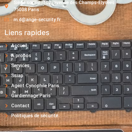
Siège social : 102, avenue des Champs-Elysées
75008 Paris
m.d@ange-security.fr
Liens rapides
Accueil
A propos
Services
Ssiap
Agent Cynophile Paris
Gardiennage Paris
Contact
Politiques de sécurité