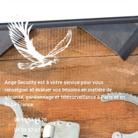
Ange Security est à votre service pour vous
renseigner et évaluer vos besoins en matière de
sécurité, gardiennage et télésurveillance à Paris et en
Île De France.
06 51 03 68 26
09 53 57 67 63