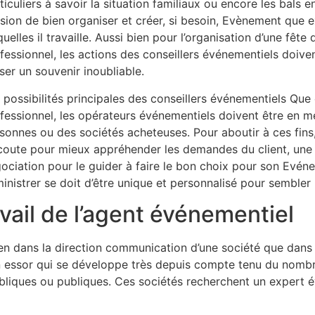
ticuliers à savoir la situation familiaux ou encore les bals 
sion de bien organiser et créer, si besoin, Evènement que 
quelles il travaille. Aussi bien pour l’organisation d’une fête
fessionnel, les actions des conseillers événementiels doiven
sser un souvenir inoubliable.
 possibilités principales des conseillers événementiels Qu
fessionnel, les opérateurs événementiels doivent être en me
sonnes ou des sociétés acheteuses. Pour aboutir à ces fins,
coute pour mieux appréhender les demandes du client, une
ociation pour le guider à faire le bon choix pour son Evénem
inistrer se doit d’être unique et personnalisé pour sembler l
vail de l’agent événementiel
bien dans la direction communication d’une société que d
ein essor qui se développe très depuis compte tenu du nomb
bliques ou publiques. Ces sociétés recherchent un expert 