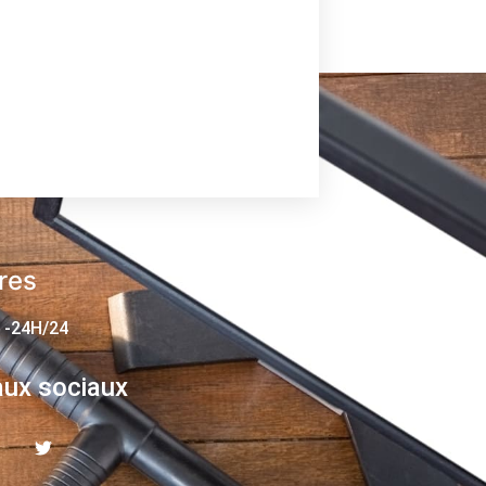
res
 -24H/24
ux sociaux