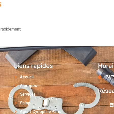
s
s rapidement
Liens rapides
Horai
Accueil
7J/7
A propos
Résea
Services
Ssiap
Agent Cynophile Paris