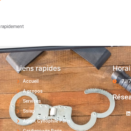
s rapidement
Liens rapides
Horai
Accueil
7J/7
A propos
Résea
Services
Ssiap
Agent Cynophile Paris
Gardiennage Paris