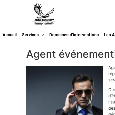
Accueil
Services
Domaines d’interventions
Les 
Agent événementi
Age
rép
ser
Que
d’ê
lie
des
dér