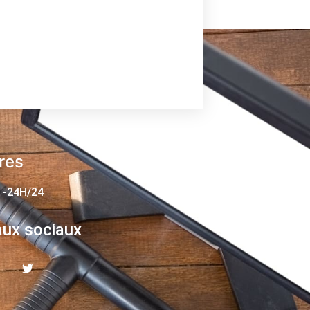
res
 -24H/24
ux sociaux