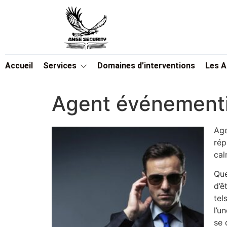
Accueil
Services
Domaines d’interventions
Les 
Agent événementi
Age
rép
cal
Que
d’ê
tel
l’u
se 