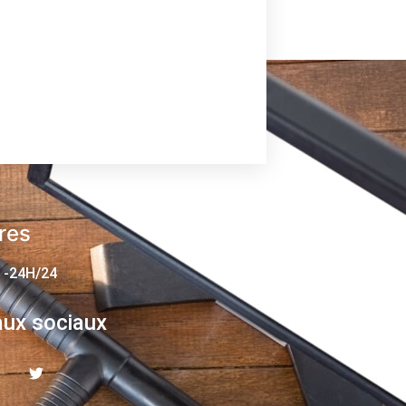
res
 -24H/24
ux sociaux