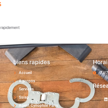
s
s rapidement
Liens rapides
Horai
Accueil
7J/7
A propos
Résea
Services
Ssiap
Agent Cynophile Paris