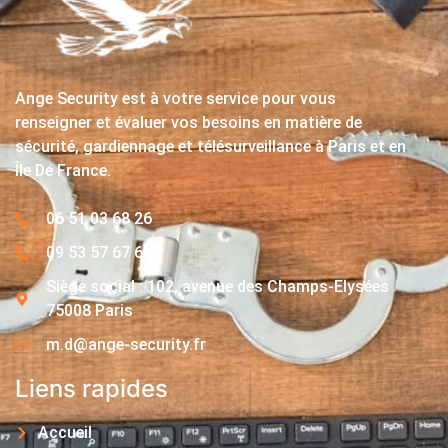
Ange Security est à votre service pour vous
renseigner et évaluer vos besoins en matière de
sécurité, gardiennage et télésurveillance à Paris et en
Île De France.
06 51 03 68 26
09 53 57 67 63
Siège social : 102, avenue des Champs-Elysées
75008 Paris
m.d@ange-security.fr
Liens rapides
Accueil