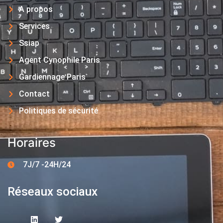
A propos
Services
Ssiap
Agent Cynophile Paris
Gardiennage Paris
Contact
Politiques de sécurité
Horaires
7J/7 -24H/24
Réseaux sociaux