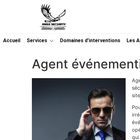
Accueil
Services
Domaines d’interventions
Les 
Agent événementi
Age
séc
site
Pou
irr
évé
opé
qui