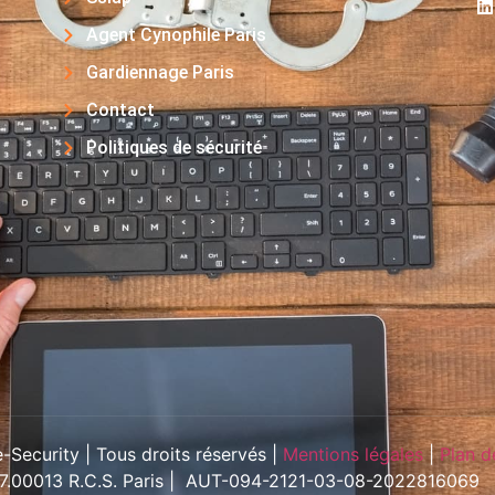
Agent Cynophile Paris
Gardiennage Paris
Contact
Politiques de sécurité
Security | Tous droits réservés |
Mentions légales
|
Plan d
57.00013 R.C.S. Paris | AUT-094-2121-03-08-2022816069