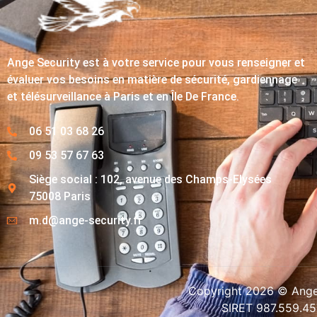
Ange Security est à votre service pour vous renseigner et
évaluer vos besoins en matière de sécurité, gardiennage
et télésurveillance à Paris et en Île De France.
06 51 03 68 26
09 53 57 67 63
Siège social : 102, avenue des Champs-Elysées
75008 Paris
m.d@ange-security.fr
Copyright 2026 © Ange-
SIRET 987.559.4