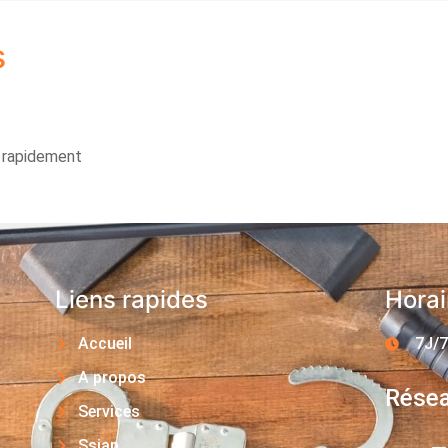
s
s rapidement
Liens rapides
Horai
Accueil
7J/7
A propos
Résea
Services
Ssiap