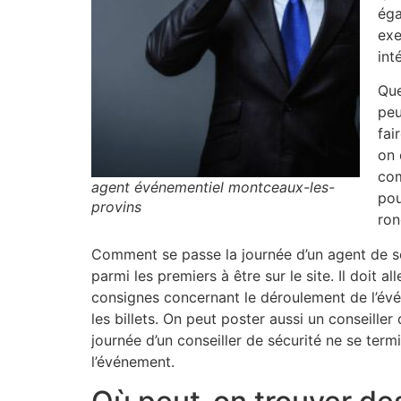
éga
exe
int
Que
peu
fai
on 
com
agent événementiel montceaux-les-
pou
provins
ron
Comment se passe la journée d’un agent de séc
parmi les premiers à être sur le site. Il doit 
consignes concernant le déroulement de l’événe
les billets. On peut poster aussi un conseiller
journée d’un conseiller de sécurité ne se term
l’événement.