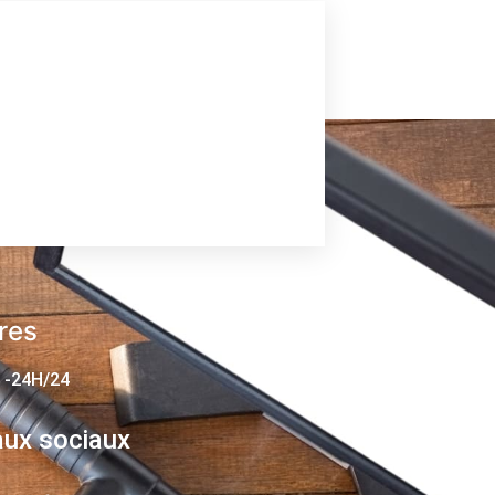
res
 -24H/24
ux sociaux