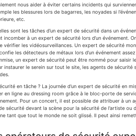
lement nous aider à éviter certains incidents qui survienn
mple les blessures lors de bagarres, les noyades si l’événe
érieure, etc.
lles sont les tâches d’un expert de sécurité dans un évén
t incomber à un expert de sécurité lors d’un événement. On
re vérifier les vidéosurveillances. Un expert de sécurité mon
confie les détecteurs de métaux lors d’un événement assez 
mise, un expert de sécurité peut être nommé pour saisir les 
r instaurer le serein sur tout le site, les agents de sécurité
des.
urité en tâche ? La journée d’un expert de sécurité en mis
aller en ligne au dressing room grâce à le bloc-porte de serv
ment. Pour un concert, il est possible de attribuer à un age
 de sécurité devant la scène pour la sécurité de l’artiste ou
ine tant que tout le monde ne soit glissé. Il peut ainsi reme