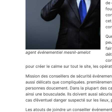
de 
fou
con
cet
con
Que
peu
fai
agent événementiel mesnil-amelot
dét
con
pour créer le calme sur tout le site, les opér
Mission des conseillers de sécurité événement
aussi délicats que compliquées. premièrement li
personnes doucement. Dans la plupart des cas, 
ainsi une bousculade. Ils doivent aussi sécuri
cas d’éventuel danger suspecté sur les lieux,
Les atouts de joindre un conseiller événement