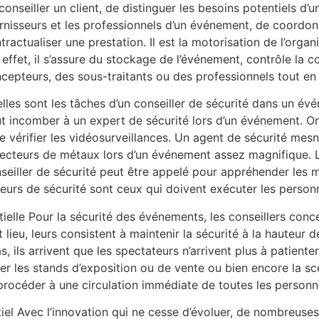
conseiller un client, de distinguer les besoins potentiels d’un
rnisseurs et les professionnels d’un événement, de coordonne
tractualiser une prestation. Il est la motorisation de l’org
 effet, il s’assure du stockage de l’événement, contrôle la 
cepteurs, des sous-traitants ou des professionnels tout e
lles sont les tâches d’un conseiller de sécurité dans un é
t incomber à un expert de sécurité lors d’un événement. On 
re vérifier les vidéosurveillances. Un agent de sécurité mes
ecteurs de métaux lors d’un événement assez magnifique. L
seiller de sécurité peut être appelé pour appréhender les mal
ateurs de sécurité sont ceux qui doivent exécuter les perso
ielle Pour la sécurité des événements, les conseillers conc
eu, leurs consistent à maintenir la sécurité à la hauteur de 
ils arrivent que les spectateurs n’arrivent plus à patiente
ser les stands d’exposition ou de vente ou bien encore la scè
 procéder à une circulation immédiate de toutes les personn
iel Avec l’innovation qui ne cesse d’évoluer, de nombreuses