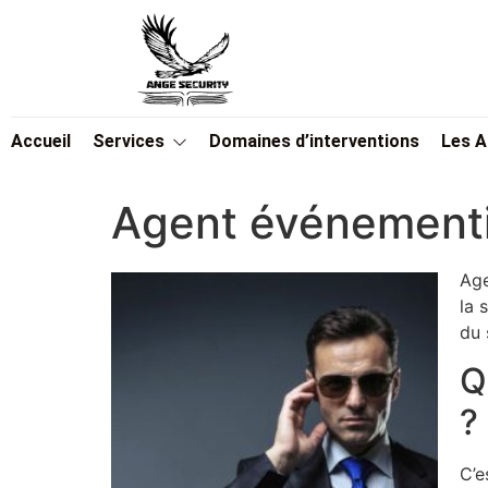
Accueil
Services
Domaines d’interventions
Les 
Agent événementi
Age
la 
du 
Q
?
C’e