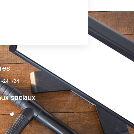
res
 -24H/24
ux sociaux