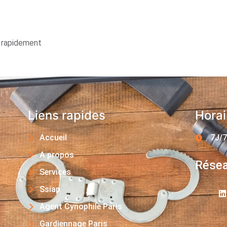
s rapidement
Liens rapides
Horai
Accueil
7J/7
A propos
Résea
Services
Ssiap
Agent Cynophile Paris
Gardiennage Paris