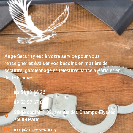
Ange Security est à votre service pour vous
renseigner et évaluer vos besoins en matière de
sécurité, gardiennage et télésurveillance à Paris et en
Île De France.
06 51 03 68 26
09 53 57 67 63
Siège social : 102, avenue des Champs-Elysées
75008 Paris
m.d@ange-security.fr