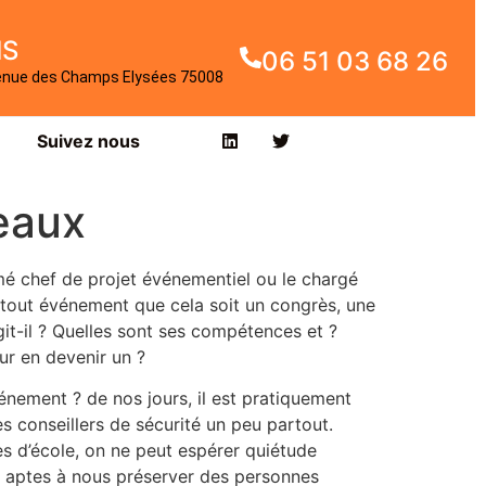
IS
06 51 03 68 26
enue des Champs Elysées 75008
Suivez nous
eaux
 chef de projet événementiel ou le chargé
e tout événement que cela soit un congrès, une
git-il ? Quelles sont ses compétences et ?
our en devenir un ?
énement ? de nos jours, il est pratiquement
s conseillers de sécurité un peu partout.
es d’école, on ne peut espérer quiétude
ls aptes à nous préserver des personnes