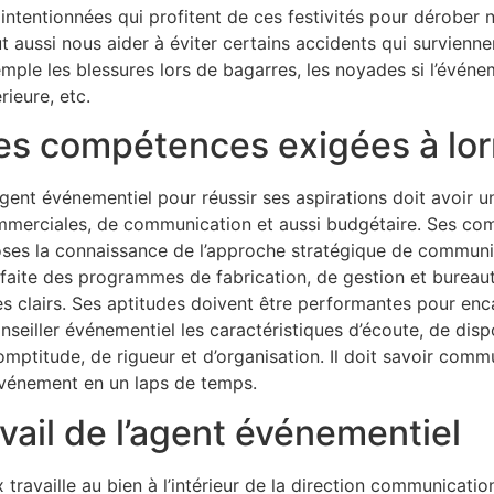
intentionnées qui profitent de ces festivités pour dérober
t aussi nous aider à éviter certains accidents qui survien
mple les blessures lors de bagarres, les noyades si l’événe
érieure, etc.
es compétences exigées à lo
agent événementiel pour réussir ses aspirations doit avoir u
merciales, de communication et aussi budgétaire. Ses com
ses la connaissance de l’approche stratégique de communica
faite des programmes de fabrication, de gestion et bureaut
es clairs. Ses aptitudes doivent être performantes pour enc
iller événementiel les caractéristiques d’écoute, de dispon
romptitude, de rigueur et d’organisation. Il doit savoir co
 événement en un laps de temps.
vail de l’agent événementiel
travaille au bien à l’intérieur de la direction communicati