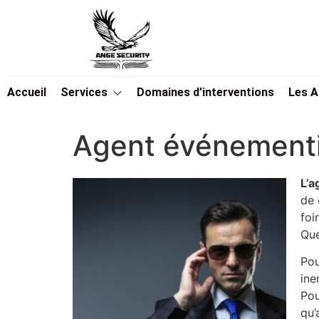
Accueil
Services
Domaines d’interventions
Les 
Agent événementi
L’a
de 
foi
Que
Pou
ine
Pou
qu’