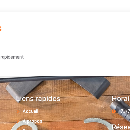
s
s rapidement
Liens rapides
Horai
Accueil
7J/7
A propos
Résea