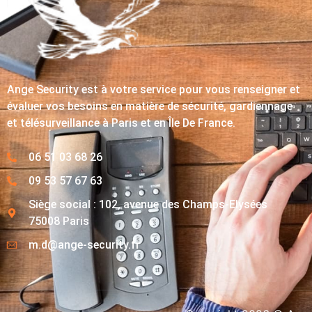
Ange Security est à votre service pour vous renseigner et
évaluer vos besoins en matière de sécurité, gardiennage
et télésurveillance à Paris et en Île De France.
06 51 03 68 26
09 53 57 67 63
Siège social : 102, avenue des Champs-Elysées
75008 Paris
m.d@ange-security.fr