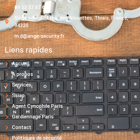
09 53 57 67 63
Siège social : 1 Rue des Alouettes, Thiais, France,
94320
m.d@ange-security.fr
Liens rapides
Accueil
A propos
Services
Ssiap
Agent Cynophile Paris
Gardiennage Paris
Contact
Politiques de sécurité