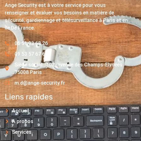
Ange Security est à votre service pour vous
renseigner et évaluer vos besoins en matière de
sécurité, gardiennage et télésurveillance à Paris et en
Île De France.
06 51 03 68 26
09 53 57 67 63
Siège social : 102, avenue des Champs-Elysées
75008 Paris
m.d@ange-security.fr
Liens rapides
Accueil
A propos
Services