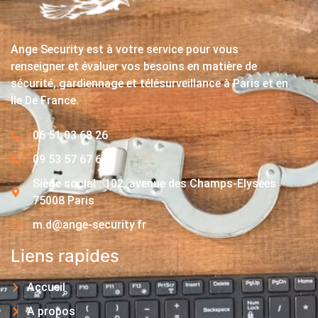
Ange Security est à votre service pour vous
renseigner et évaluer vos besoins en matière de
sécurité, gardiennage et télésurveillance à Paris et en
Île De France.
06 51 03 68 26
09 53 57 67 63
Siège social : 102, avenue des Champs-Elysées
75008 Paris
m.d@ange-security.fr
Liens rapides
Accueil
A propos