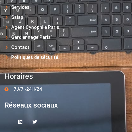
Services
Ssiap
Agent Cynophile Paris
Gardiennage Paris
Contact
Politiques de sécurité
Horaires
7J/7 -24H/24
Réseaux sociaux