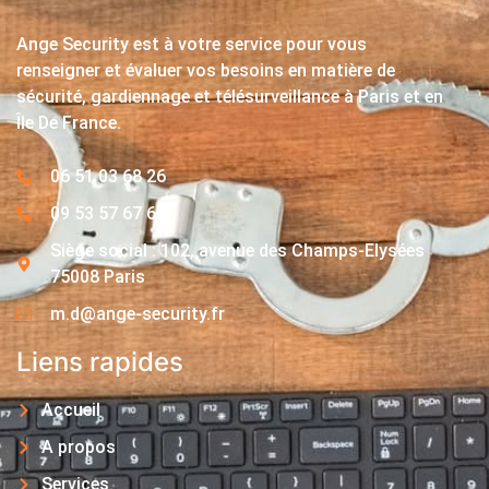
Ange Security est à votre service pour vous
renseigner et évaluer vos besoins en matière de
sécurité, gardiennage et télésurveillance à Paris et en
Île De France.
06 51 03 68 26
09 53 57 67 63
Siège social : 102, avenue des Champs-Elysées
75008 Paris
m.d@ange-security.fr
Liens rapides
Accueil
A propos
Services