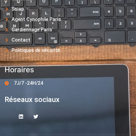
Ssiap
Agent Cynophile Paris
Gardiennage Paris
Contact
Politiques de sécurité
Horaires
7J/7 -24H/24
Réseaux sociaux