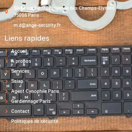
Siège social : 102, avenue des Champs-Elysées
75008 Paris
m.d@ange-security.fr
Liens rapides
Accueil
A propos
Services
Ssiap
Agent Cynophile Paris
Gardiennage Paris
Contact
Politiques de sécurité