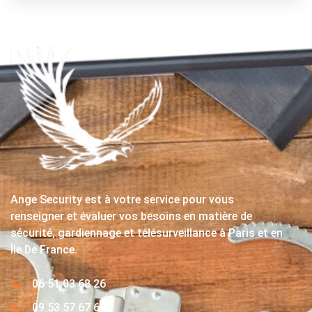
Ange Security est à votre service pour vous
renseigner et évaluer vos besoins en matière de
sécurité, gardiennage et télésurveillance à Paris et en
Île De France.
06 51 03 68 26
09 53 57 67 63