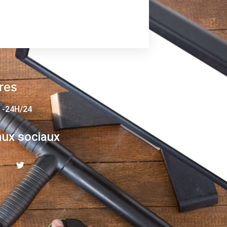
res
 -24H/24
ux sociaux