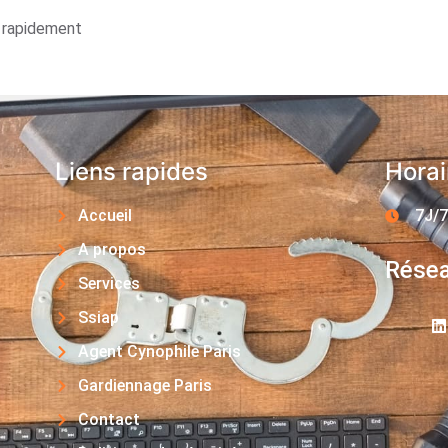
s rapidement
Liens rapides
Horai
Accueil
7J/7
A propos
Résea
Services
Ssiap
Agent Cynophile Paris
Gardiennage Paris
Contact