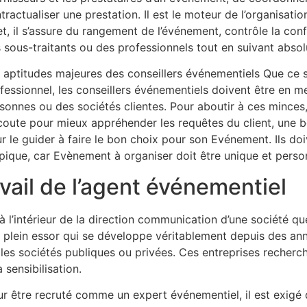
tractualiser une prestation. Il est le moteur de l’organisat
et, il s’assure du rangement de l’événement, contrôle la conf
 sous-traitants ou des professionnels tout en suivant abs
 aptitudes majeures des conseillers événementiels Que ce 
fessionnel, les conseillers événementiels doivent être en m
sonnes ou des sociétés clientes. Pour aboutir à ces minces,
coute pour mieux appréhender les requêtes du client, une 
r le guider à faire le bon choix pour son Evénement. Ils doi
pique, car Evènement à organiser doit être unique et personn
vail de l’agent événementiel
en à l’intérieur de la direction communication d’une sociét
é en plein essor qui se développe véritablement depuis des 
les sociétés publiques ou privées. Ces entreprises recherc
 sensibilisation.
r être recruté comme un expert événementiel, il est exigé d