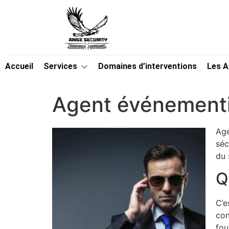
Accueil
Services
Domaines d’interventions
Les 
Agent événementie
Age
séc
du 
Q
C’e
con
fou